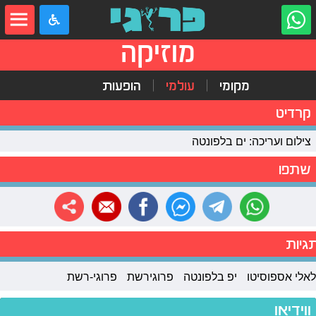
מוזיקה
מקומי
עולמי
הופעות
קרדיט
צילום ועריכה: ים בלפונטה
שתפו
גיות
לאלי אספוסיטו
יפ בלפונטה
פרוגירשת
פרוגי-רשת
ווידיאו