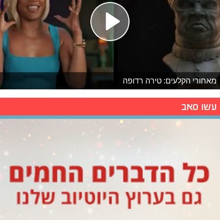
מאחורי הקלעים: טירה רדופה
עשו סאב