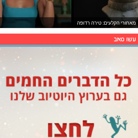
מאחורי הקלעים: טירה רדופה
עשו סאב