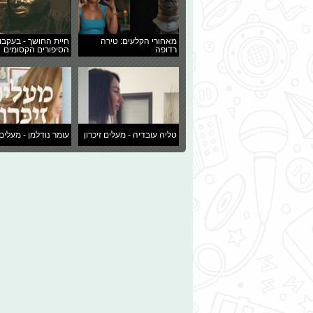
מאחורי הקלעים: טירה
חיית החושך - בעקבו
רדופה
הסיפורים הקסומים
טליה עובדיה - מעלים זיכרון
עומר נודלמן - מעלים 