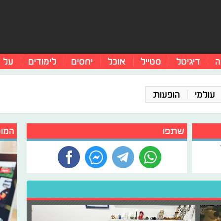
ה
דיגיטל
סטייל
אוכל
יחסים
לימודים
על 
עולמי
הופעות
שתפו
המומ