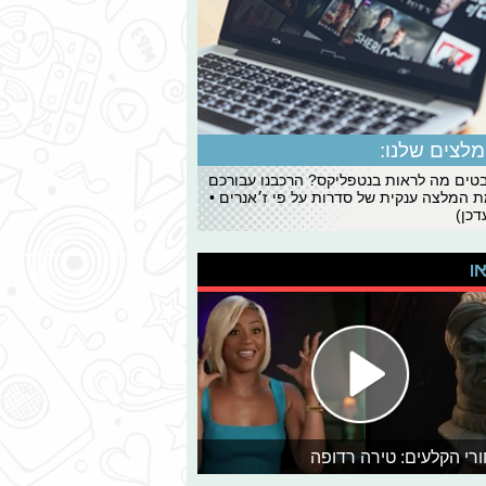
לצים שלנו:
ים מה לראות בנטפליקס? הרכבנו עבורכם
 המלצה ענקית של סדרות על פי ז׳אנרים •
כן)
או
רי הקלעים: טירה רדופה