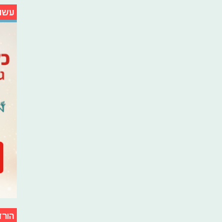
עשו
הורד