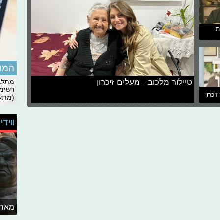
ת
המומ
טיילור מלכוב - מעלים זיכרון
מתלבט
רשימת
זיכרון
(מתעד
ווידי
מאחו