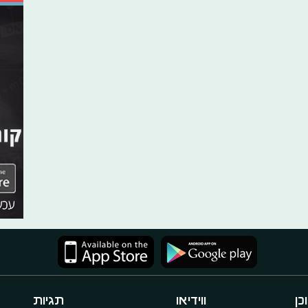
כן
ווידיאו
תגיות