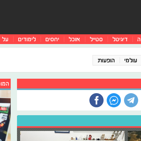
ה
דיגיטל
סטייל
אוכל
יחסים
לימודים
על 
עולמי
הופעות
המומ