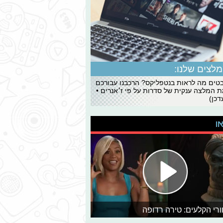
לצים שלנו:
ים מה לראות בנטפליקס? הרכבנו עבורכם
 המלצה ענקית של סדרות על פי ז׳אנרים •
כן)
או
רי הקלעים: טירה רדופה