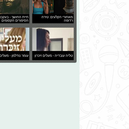
מאחורי הקלעים: טירה
חיית החושך - בעקבו
רדופה
הסיפורים הקסומים
טליה עובדיה - מעלים זיכרון
עומר נודלמן - מעלים 