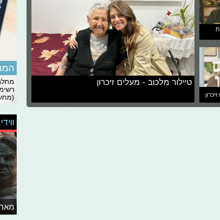
ת
המומ
טיילור מלכוב - מעלים זיכרון
מתלבט
רשימת
זיכרון
(מתעד
ווידי
מאחו