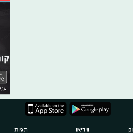
כן
ווידיאו
תגיות