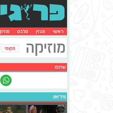
ראשי
מגזין
סלבס
מוזיק
מוזיקה
מקומי
שתפו
ווידיאו