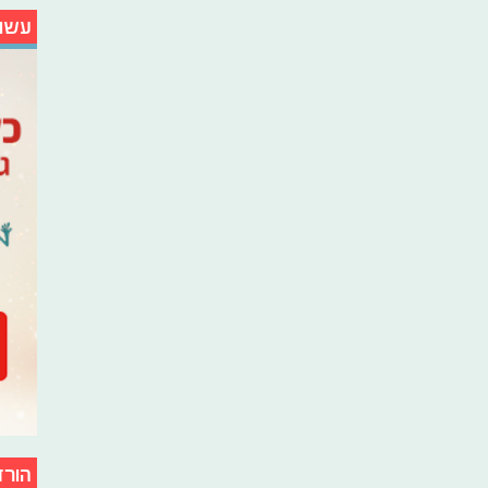
עשו
הורד