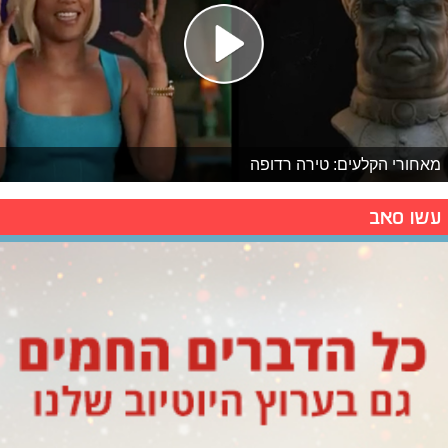
מאחורי הקלעים: טירה רדופה
עשו סאב