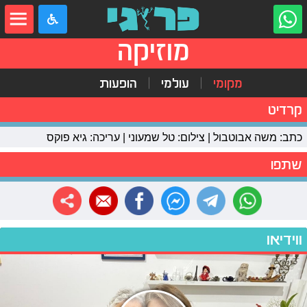
מוזיקה
מקומי
עולמי
הופעות
קרדיט
כתב: משה אבוטבול | צילום: טל שמעוני | עריכה: גיא פוקס
שתפו
ווידיאו