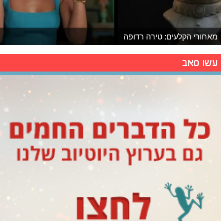
מאחורי הקלעים: טירה רדופה
עשו סאב