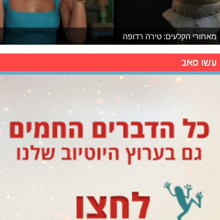
מאחורי הקלעים: טירה רדופה
עשו סאב