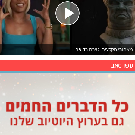
מאחורי הקלעים: טירה רדופה
עשו סאב