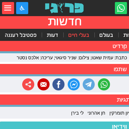
חדשות
ת
בעולם
בעלי חיים
דעות
פסטיבל רעננה
קרדיט
כתבת: עמית שאטו; צילום: שניר סיגאוי; עריכה: אלכס נסטר
שתפו
גיות
יון תומרקין
חן אהרוני
לי בירן
ווידיאו