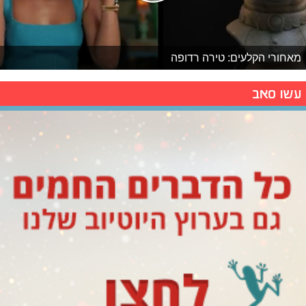
מאחורי הקלעים: טירה רדופה
עשו סאב