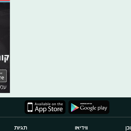
כן
ווידיאו
תגיות