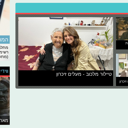
המומ
ת
מתלבט
רשימת
(מתעד
ווידי
טיילור מלכוב - מעלים זיכרון
זיכרון
מאחו