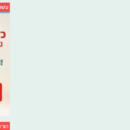
עשו
הורד