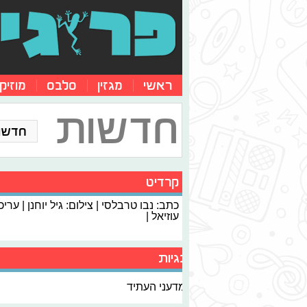
ראשי
מגזין
סלבס
מוזיק
חדשות
חדשו
קרדיט
כתב: נבו טרבלסי | צילום: גיל יוחנן | ערי
עוזיאל |
תגיות
מדעני העתיד