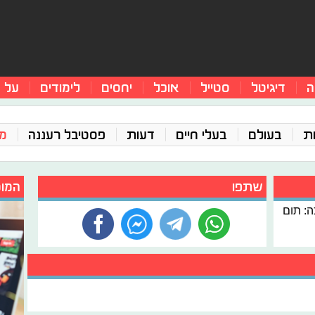
ה
דיגיטל
סטייל
אוכל
יחסים
לימודים
על 
ת
בעולם
בעלי חיים
דעות
פסטיבל רעננה
מג
שתפו
המומ
כה: תום