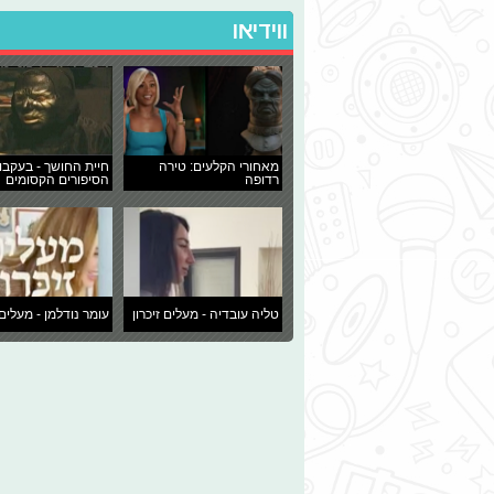
ווידיאו
מאחורי הקלעים: טירה
חיית החושך - בעקבו
רדופה
הסיפורים הקסומים
טליה עובדיה - מעלים זיכרון
עומר נודלמן - מעלים 