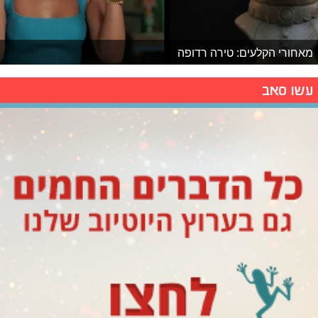
מאחורי הקלעים: טירה רדופה
עשו סאב