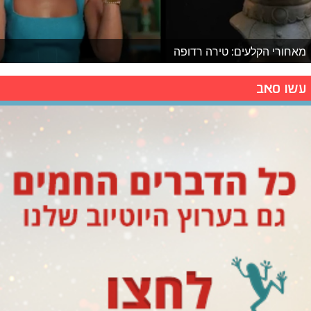
מאחורי הקלעים: טירה רדופה
עשו סאב