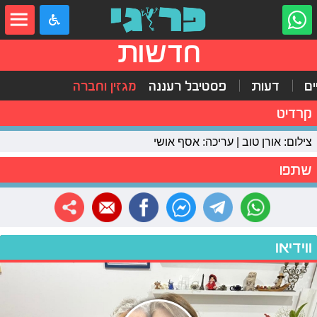
חדשות
ים
דעות
פסטיבל רעננה
מגזין וחברה
קרדיט
צילום: אורן טוב | עריכה: אסף אושי
שתפו
ווידיאו