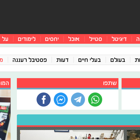
ה
דיגיטל
סטייל
אוכל
יחסים
לימודים
על 
ת
בעולם
בעלי חיים
דעות
פסטיבל רעננה
מג
שתפו
המומ