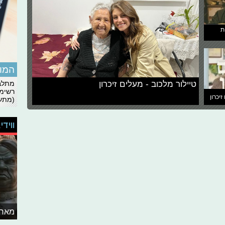
ת
המומ
טיילור מלכוב - מעלים זיכרון
מתלבט
רשימת
זיכרון
(מתעד
ווידי
מאחו