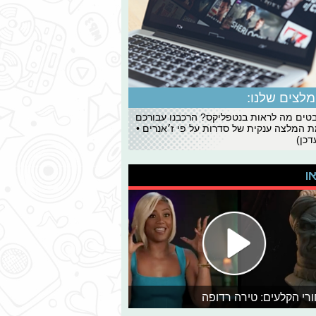
לצים שלנו:
ים מה לראות בנטפליקס? הרכבנו עבורכם
 המלצה ענקית של סדרות על פי ז׳אנרים •
כן)
או
רי הקלעים: טירה רדופה