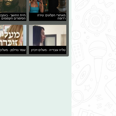
מאחורי הקלעים: טירה
חיית החושך - בעקבו
רדופה
הסיפורים הקסומים
טליה עובדיה - מעלים זיכרון
עומר נודלמן - מעלים 