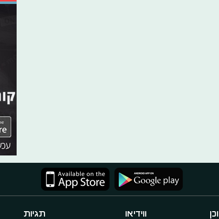
כן
ווידיאו
תגיות