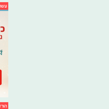
עשו
הורד