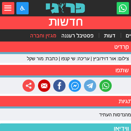
חדשות
ים
דעות
פסטיבל רעננה
מגזין וחברה
קרדיט
צילום: אור דוידוביץ | עריכה: שי קנפו | כתבת: מור שקל
שתפו
גיות
מהנדסות העתיד
ווידיאו