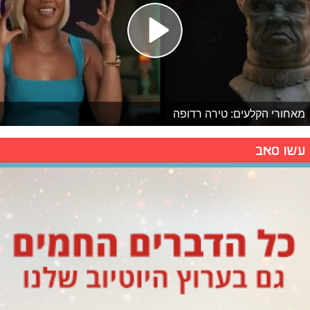
מאחורי הקלעים: טירה רדופה
עשו סאב