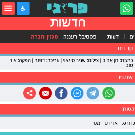
חדשות
ים
דעות
פסטיבל רעננה
מגזין וחברה
קרדיט
כתבת: חן אביב | צילום: שניר סיגאוי | עריכה: דפנה | הפקה: אורן
טוב
שתפו
גיות
כדורגל
אדידס
מסי