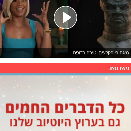
מאחורי הקלעים: טירה רדופה
עשו סאב