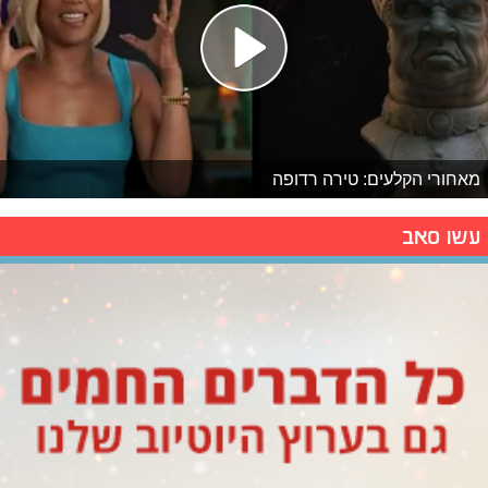
מאחורי הקלעים: טירה רדופה
עשו סאב