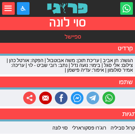
סוי לונה
ספיישל
קרדיט
הגשה: חן אביב | עריכת תוכן: משה אבוטבול | הפקה: אורטל כהן |
צילום: אלי סגל | בימוי: נועה נדל | נתב: רובי שביט - לוי | עריכה:
אמיר סולומון | איפור: עדיה פישמן |
שתפו
גיות
קרול סביליה
רוג'רו פסקורארלי
סוי לונה