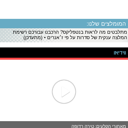
המומלצים שלנו:
מתלבטים מה לראות בנטפליקס? הרכבנו עבורכם רשימת
המלצה ענקית של סדרות על פי ז׳אנרים • (מתעדכן)
ווידיאו
מאחורי הקלעים: טירה רדופה