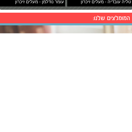
טליה עובדיה - מעלים זיכרון
עומר נודלמן - מעלים זיכרון
המומלצים שלנו: