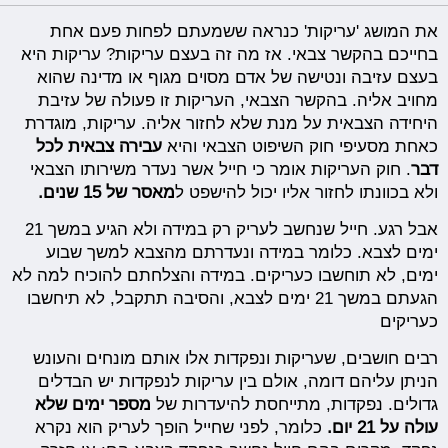
את המושג 'עריקות' כנראה ששמעתם לפחות פעם אחת
בחייכם בהקשר צבאי. אז מה זה בעצם עריקות? עריקות היא
בעצם עזיבה ונטישה של אדם מסוים מגוף או מדינה שהוא
מחויב אליה. בהקשר הצבאי, העריקות זו פעולה של עזיבת
היחידה הצבאית על מנת שלא לחזור אליה. עריקות, מוגדרת
כאחת מסעיפי חוק השיפוט הצבאי והיא
עבירה צבאית לכל
דבר
. חוק העריקות אומר כי חייל אשר נעדר משירותו הצבאי
ולא בכוונתו לחזור אליו יכול להישפט ל
מאסר של
15 שנים.
אבל רגע. חייל שנחשב לעריק רק במידה ולא הגיע במשך 21
ימים לצבא. כלומר במידה ונעדרתם מהצבא למשך שבוע
ימים, לא תוחשבו כעריקים. במידה והצלחתם להוכיח למה לא
הגעתם במשך 21 ימים לצבא, והסיבה תתקבל, לא תיחשבו
כעריקים
רבים חושבים, שעריקות ונפקדות אלו אותם מונחים והעונש
הניתן עליהם דומה, אולם בין עריקות לנפקדות יש הבדלים
גדולים. נפקדות, מתייחסת להיעדרות של
מספר ימים שלא
עולה על 21 יום.
כלומר, לפני שחייל הופך לעריק הוא נקרא