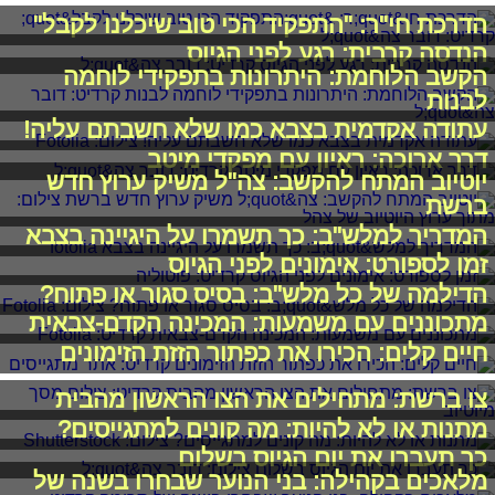
הדרכת חי"ר: "התפקיד הכי טוב שיכלנו לקבל"
הנדסה קרבית: רגע לפני הגיוס
הקשב הלוחמת: היתרונות בתפקידי לוחמה
לבנות
עתודה אקדמית בצבא כמו שלא חשבתם עליה!
דרך ארוכה: ראיון עם מפקדי מיטב
יוטיוב המתח להקשב: צה"ל משיק ערוץ חדש
ברשת
המדריך למלש"ב: כך תשמרו על היגיינה בצבא
זמן לספורט: אימונים לפני הגיוס
הדילמה של כל מלש"ב: בסיס סגור או פתוח?
מתכוננים עם משמעות: המכינה הקדם-צבאית
חיים קלים: הכירו את כפתור הזזת הזימונים
צו ברשת: מתחילים את הצו הראשון מהבית
מתנות או לא להיות: מה קונים למתגייסים?
כך תעברו את יום הגיוס בשלום
מלאכים בקהילה: בני הנוער שבחרו בשנה של