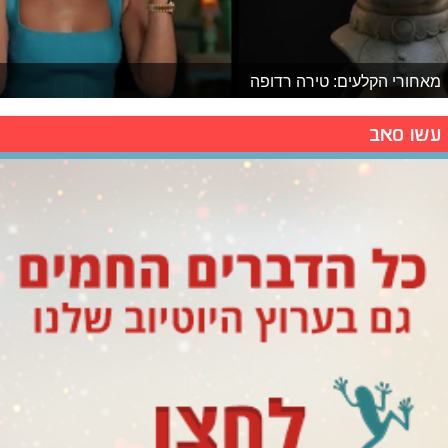
מאחורי הקלעים: טירה רדופה
עשו סאב