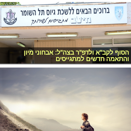
הסוף לקב"א ולדפ"ר בצה"ל: אבחוני מיון
והתאמה חדשים למתגייסים