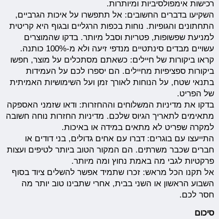
רכישות אימפולסיביות ומיותרות.
השקיעו בדברים החשובים: אל תתפשרו על איכות הגרביים,
התחתונים והגופיות. נוחות בכפות הרגליים ובגוף היא קריטית
למניעת שפשופות, פטריות וסבל מיותר. בדקו שהמוצרים
עשויים מבדים סינתטיים מנדפי זיעה ולא מ-100% כותנה.
קראו ביקורות של חיילים: כשאתם מסתכלים על מוצר, חפשו
ביקורות ספציפיות מחיילים. הם יספרו לכם על העמידות
בתנאי שטח, על הנוחות לאורך זמן ועל השימושיות האמיתית
של הפריט.
בדקו את מדיניות המשלוחים וההחזרות: ודאו שזמני האספקה
מתאימים לתאריך הגיוס שלכם. מדיניות החזרות נוחה חשובה
למקרה שפריט לא מתאים במידה או באיכות.
התייעצו עם בוגרים: דברו עם אחים גדולים, בני דודים או
חברים שכבר משרתים. הם המקור הטוב ביותר לטיפים ועצות
פרקטיות לגבי מה באמת נחוץ ומה מיותר.
אל תקנו הכל מראש: זכרו שתמיד אפשר להשלים ציוד בסוף
השבוע הראשון או השני בבית, אחרי שתבינו טוב יותר מה
חסר לכם.
סיכום