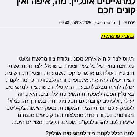
למתגייסים אונליין: מה, איפה ואיך
קונים חכם
פרסומי
פרסום ראשון: 24/08/2025, 09:48
כתבה פרסומית
הגיוס לצה"ל הוא אירוע מכונן, נקודת ציון מרגשת ומעט
מלחיצה בחייו של כל צעיר וצעירה בישראל. לצד ההתרגשות
והציפייה, עולה גם אתגר פרקטי משמעותי: הצטיידות. רשימת
הציוד יכולה להיראות אינסופית, וההתלבטות היכן ומה לקנות
יכולה להיות מבלבלת.בעידן הדיגיטלי, רכישת ציוד למתגייסים
באונליין הפכה לאפשרות המועדפת על רבים. היא נוחה,
יעילה, ולעיתים קרובות גם חסכונית יותר. במדריך זה, נצלול
לעומק עולם חנויות הציוד המקוונות, נספק רשימות צ'ק-ליסט
מפורטות, נסקור חנויות מומלצות ונעניק טיפים מנצחים
שיעזרו לכם להגיע לבקו"ם מוכנים, רגועים ומצוידים היטב.
למה בכלל לקנות ציוד למתגייסים אונליין?