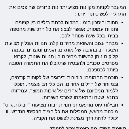
המעבר לקניות מקוונות מציע יתרונות ברורים שהופכים את
התהליך לפשוט ונוח יותר:
נוחות וחיסכון בזמן: במקום לכתת רגליים בין קניונים
וחנויות עמוסות, אפשר לבצע את כל הרכישות מהספה
בבית, בכל שעה שנוחה לכם.
מבחר עצום והשוואת מחירים קלה: חנויות אונליין מציעות
היצע רחב בהרבה של מותגים, דגמים ומוצרים. בכמה
קליקים ניתן להשוות מחירים בין חנויות שונות, לקרוא
מפרטים טכניים ולהבטיח שתקבלו את התמורה הטובה
ביותר לכספכם.
חוכמת ההמונים: ביקורות ודירוגים של לקוחות קודמים,
ובמיוחד של חיילים אחרים, הם כלי רב עוצמה. תוכלו
ללמוד מניסיונם של אחרים על איכות המוצר, עמידותו
בתנאי שטח והתאמתו לצורכי השירות.
חבילות גיוס מותאמות: חנויות רבות מציעות "חבילות גיוס"
מוכנות מראש, המכילות את כל הציוד הבסיסי הנדרש. זו
יכולה להיות דרך מצוינת לפשט את הקנייה,
רשימת הציוד: מה באמת צריך לקנות?