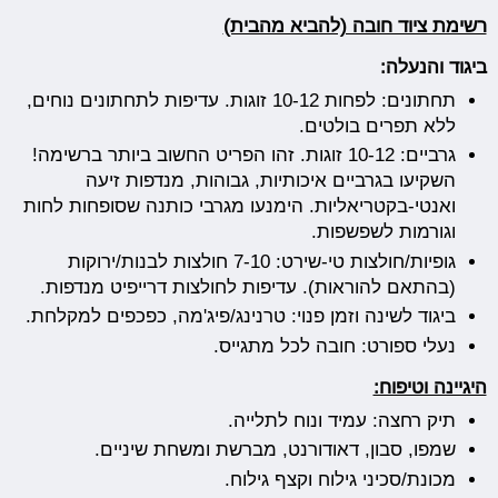
רשימת ציוד חובה (להביא מהבית)
ביגוד והנעלה:
תחתונים: לפחות 10-12 זוגות. עדיפות לתחתונים נוחים,
ללא תפרים בולטים.
גרביים: 10-12 זוגות. זהו הפריט החשוב ביותר ברשימה!
השקיעו בגרביים איכותיות, גבוהות, מנדפות זיעה
ואנטי-בקטריאליות. הימנעו מגרבי כותנה שסופחות לחות
וגורמות לשפשפות.
גופיות/חולצות טי-שירט: 7-10 חולצות לבנות/ירוקות
(בהתאם להוראות). עדיפות לחולצות דרייפיט מנדפות.
ביגוד לשינה וזמן פנוי: טרנינג/פיג'מה, כפכפים למקלחת.
נעלי ספורט: חובה לכל מתגייס.
היגיינה וטיפוח:
תיק רחצה: עמיד ונוח לתלייה.
שמפו, סבון, דאודורנט, מברשת ומשחת שיניים.
מכונת/סכיני גילוח וקצף גילוח.