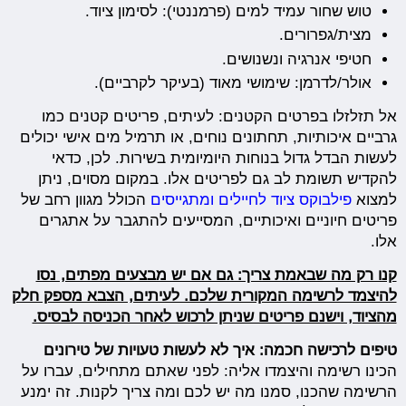
טוש שחור עמיד למים (פרמננטי): לסימון ציוד.
מצית/גפרורים.
חטיפי אנרגיה ונשנושים.
אולר/לדרמן: שימושי מאוד (בעיקר לקרביים).
אל תזלזלו בפרטים הקטנים: לעיתים, פריטים קטנים כמו
גרביים איכותיות, תחתונים נוחים, או תרמיל מים אישי יכולים
לעשות הבדל גדול בנוחות היומיומית בשירות. לכן, כדאי
להקדיש תשומת לב גם לפריטים אלו. במקום מסוים, ניתן
למצוא
פילבוקס ציוד לחיילים ומתגייסים
הכולל מגוון רחב של
פריטים חיוניים ואיכותיים, המסייעים להתגבר על אתגרים
אלו.
קנו רק מה שבאמת צריך: גם אם יש מבצעים מפתים, נסו
להיצמד לרשימה המקורית שלכם. לעיתים, הצבא מספק חלק
מהציוד, וישנם פריטים שניתן לרכוש לאחר הכניסה לבסיס.
טיפים לרכישה חכמה: איך לא לעשות טעויות של טירונים
הכינו רשימה והיצמדו אליה: לפני שאתם מתחילים, עברו על
הרשימה שהכנו, סמנו מה יש לכם ומה צריך לקנות. זה ימנע