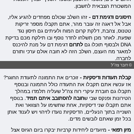
המשכורת הצבאית לחשבון.
חיסונים ודגימת דם -
זהו השלב שכולם מפחדים להגיע אליו,
אבל אל דאגה זה עובר מהר, אתם תקבלו מספר זריקות
טטנוס, צהבת, דלקת קרום המוח ולעיתים גם חיסון נגד
שפעת. לאחר מכן תשלחו לחדר נוסף ובו תילקח מכם בדיקת
DNA ולבסוף תוכלו גם
לתרום
דגימת דם על מנת להיכנס
למאגר מח העצם, השלב הזה לא חובה אולם ערכי ותורם
לחברה.
© דובר צה"ל
קבלת תעודות
ודיסקיות -
זוכרים את התמונה לתעודת החוגר?
אז עכשיו אתם תקבלו את התעודה כולל התמונה ובנוסף
תקבלו גם חוברת עיקרי רוח צה"ל שעליה תלמדו במהלך
הטירונות ופנקס שבי ש
חובה להסתובב איתם תמיד
. בנוסף
אתם תקבלו שני דיסקיות, אחת שתשימו על הצוואר ואת
השנייה בתוך הנעליים, הדיסקיות נועדו לזיהוי ויש לענוד אותן
בכל זמן שאתם לובשים מדים.
מיון רפואי -
מיועדים ליחידות קרביות יבקרו ביום הגיוס אצל