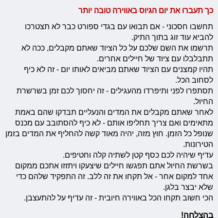
כך תעברו את יום הגיוס באווירה טובה יותר
תחשבו חסכוני - אם תבואו עם בגדי ספורט כבר לא תצטרכו
להביא עוד זוג בתוך התיק.
תרשמו את השם שלכם על כל הציוד שאתם מקבלים, ככה לא
תתבלבלו עם ציוד של חיילים אחרים.
תהיו קמצנים עם הציוד שאתם מביאים לאותו יום - זה לא כיף
לסחוב הכל.
תסתפרו לפני ותיפרדו מהעגילים - זה יחסוך לכם זמן בשרשרת
החיול.
לאחר שאתם מקבלים את המדים והנעליים תבדקו שהם באמת
מתאימים ואם צריך תחליפו אותם - לא כיף להסתובב עם מכנס
שנופל כל הזמן. חוץ מזה, יהיה מאוד קשה להחליף את המדים בזמן
הטירונות.
עדיף שיהיה לכם כסף קטן לשתיה קלה וחטיפים.
בשרשת החיול אתם תפגשו חיילים שיצעקו ויתזזו אתכם ממקום
אחד למקום אחר - אל תקחו את זה ללב. זה התפקיד שלהם כדי
שלא יבצר בלגן.
הכי חשוב תקחו הכל באווירה חיובית - זה עדיף על להתעצבן.
בהצלחה!