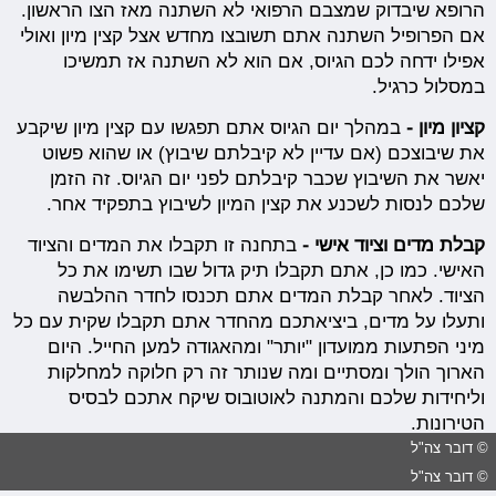
הרופא שיבדוק שמצבם הרפואי לא השתנה מאז הצו הראשון.
אם הפרופיל השתנה אתם תשובצו מחדש אצל קצין מיון ואולי
אפילו ידחה לכם הגיוס, אם הוא לא השתנה אז תמשיכו
במסלול כרגיל.
קציון מיון -
במהלך יום הגיוס אתם תפגשו עם קצין מיון שיקבע
את שיבוצכם (אם עדיין לא קיבלתם שיבוץ) או שהוא פשוט
יאשר את השיבוץ שכבר קיבלתם לפני יום הגיוס. זה הזמן
שלכם לנסות לשכנע את קצין המיון לשיבוץ בתפקיד אחר.
קבלת מדים וציוד אישי -
בתחנה זו תקבלו את המדים והציוד
האישי. כמו כן, אתם תקבלו תיק גדול שבו תשימו את כל
הציוד. לאחר קבלת המדים אתם תכנסו לחדר ההלבשה
ותעלו על מדים, ביציאתכם מהחדר אתם תקבלו שקית עם כל
מיני הפתעות ממועדון "יותר" ומהאגודה למען החייל. היום
הארוך הולך ומסתיים ומה שנותר זה רק חלוקה למחלקות
וליחידות שלכם והמתנה לאוטובוס שיקח אתכם לבסיס
הטירונות.
© דובר צה"ל
© דובר צה"ל