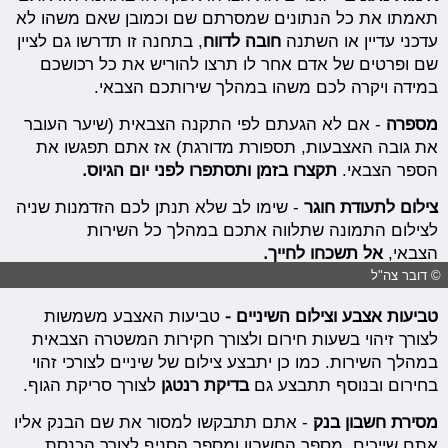
תאמתו את כל הנתונים שמסרתם שם וכמובן שאם משהו לא
עדכני עדיין או השתנה
חובה לדווח
, בתחנה זו תדרשו גם לציין
שם ופרטים של אדם אחר לו תרצו להוריש את כל רכושכם
במידה ויקרה לכם משהו במהלך שירותכם הצבאי.
מספרה
- אם לא הגעתם לפי התקנה הצבאית (שיער העובר
את גובה האצבעות, תספורת מדורגת) אז אתם תפגשו את
הספר הצבאי.
תקצרו בזמן ותסתפרו לפני יום הגיוס.
צילום לתעודת חוגר
- שימו לב שלא תנתן לכם הזדמנות שניה
לצילום התמונה שתלווה אתכם במהלך כל השירות
הצבאי,
אל תשכחו לחייך.
© דובר צה"ל
טביעות אצבע וצילום השיניים -
טביעות האצבע משמשות
לצורך זיהוי בשעות חירום ולצורך חקירות המשטרה הצבאית
במהלך השירות. כמו כן יתבצע צילום של שיניים לצורכי זהוי
בחירום ובנוסף תתבצע גם
בדיקת רנטגן
לצורך סריקת הגוף.
מסירת חשבון בנק
- אתם תתבקשו למסור את שם הבנק אליו
אתם שייכים, מספר החשבון ומספר הסניף לצורך הכנסת