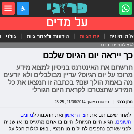
על מדים
"ה ומיונים
יום הגיוס
טירונות ולאחר גיוס
גולני
ל
© צילום: ירון ברנר
כך ייראה יום הגיוס שלכם
חרשתם את האינטרנט בניסיון למצוא מידע
מרוכז על יום הגיוס? עדיין מבולבלים ולא יודעים
מה באמת הולך שם? בכתבה זו תמצאו את כל
המידע שתצטרכו לקראת היום הגורלי
מתן כרמי
פרסום ראשון: 21/06/2014, 23:25
לאחר שעברתם את ה
צו הראשון
ואת ההכנות ל
מיונים
השונים
, הגיע היום המיוחל: היום בו אתם מתגייסים! אז שנייה
לפני שאתם נהפכים לחיילים מן המניין, בואו לגלות הכל על