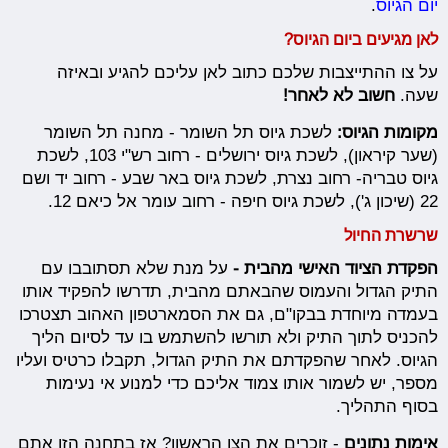
יום הגיוס
.
לאן מגיעים ביום הגיוס?
על צו ההתייצבות שלכם כתוב לאן עליכם להגיע ובאיזה
שעה.
חשוב לא לאחר!
מקומות הגיוס:
לשכת גיוס תל השומר - מחנה תל השומר
(שער קיראון), לשכת גיוס ירושלים - רחוב רש"י 103, לשכת
גיוס טבריה- רחוב נצרת, לשכת גיוס באר שבע - רחוב יד ושם
22 (שיכון ג'), לשכת גיוס חיפה - רחוב עומר אל כיאם 12.
שרשרת החיול
הפקדת הציוד האישי מהבית
-
על מנת שלא תסתובבו עם
התיק הגדול והעמוס שהבאתם מהבית, תדרשו להפקיד אותו
בעמדה מיוחדת בבקו"ם, גם את הסמארטפון האהוב תצטרכו
להכניס לתוך התיק ולא תורשו להשתמש בו עד לסיום הליך
הגיוס. לאחר שהפקדתם את התיק הגדול, תקבלו כרטיס ועליו
מספר, יש לשמור אותו צמוד אליכם כדי למנוע אי נעימות
בסוף התהליך.
אימות נתונים
- זוכרים את הצו הראשון? אז בתחנה הזו אתם