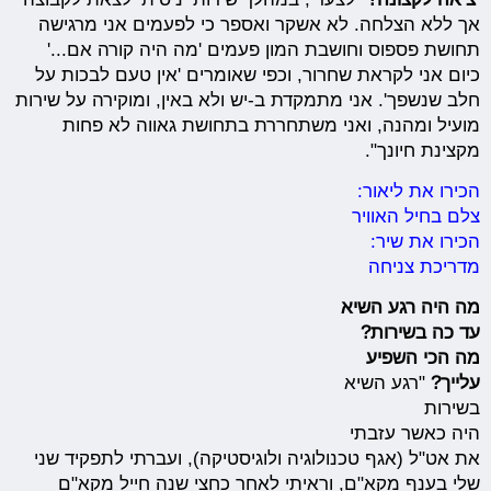
אך ללא הצלחה. לא אשקר ואספר כי לפעמים אני מרגישה
תחושת פספוס וחושבת המון פעמים 'מה היה קורה אם...'
כיום אני לקראת שחרור, וכפי שאומרים 'אין טעם לבכות על
חלב שנשפך'. אני מתמקדת ב-יש ולא באין, ומוקירה על שירות
מועיל ומהנה, ואני משתחררת בתחושת גאווה לא פחות
מקצינת חיונך".
הכירו את ליאור:
צלם בחיל האוויר
הכירו את שיר:
מדריכת צניחה
מה היה רגע השיא
עד כה בשירות?
מה הכי השפיע
עלייך?
"רגע השיא
בשירות
היה כאשר עזבתי
את אט"ל (אגף טכנולוגיה ולוגיסטיקה), ועברתי לתפקיד שני
שלי בענף מקא"ם, וראיתי לאחר כחצי שנה חייל מקא"ם