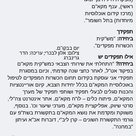
ראשי), ענף מקא"ם
(מרכז קידום אוכלוסיות
מיוחדות) בתל השומר".
תפקידך
ביחידה:
"מש"קית
הכשרות מפקדים".
יום בבקו"ם.
צילום: אלון לבכרי; עריכה: הדר
אילו תפקידים יש
גרינברג
ביחידה?
"התחלתי את שירותי הצבאי כמש"קית מקא"ם
בפיקוד אט"ל, לאחר כחצי שנה קודמתי, וכיום במסגרת
תפקידי אני עוסקת בקידום תחום הכשרות המפקדים לטיפול
באוכלוסיית המקא"ם בכלל יחידות הצבא, קיום אוריינטציות
והכנות סגלים לבעלי תפקיד ושותפי תפקיד של מערך
המקא"ם, פיתוח כלים – לו"ח מקא"ם, אתר אינטרנט צה"לי,
סרטי שיווק, אפליקציית מקא"ם, מערכי שיעור וכו'. בנוסף,
משווקת ומקדמת את נושא המקא"ם בתקשורת בשת"פ עם
גורמי התקשורת השונים – קרן ליב"י, דוברות אכ"א ועיתון
"במחנה".