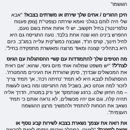
הוגשמו"
היכן ההורים / אחים שלך שירתו או משרתים בצבא?
"אבא
שלי היה לוחם בגולני ואמא שירתה כצפטי"ת (צופן פענוח
טלפרינטר) בחיל תקשוב. יש לי אחות אחת בשם נועם,
ההפרש בינינו הוא שנה אחת בלבד. נועה התגייסה גם היא
לחיל חינוך, קורס הו"ד, ושובצה כמש"קית עלייה במג"ב. כיום
היא בתהליכי קצונה ומאוד מרוצה ומאושרת מתפקידה בחיל".
מה הטיפים שלך להתמודדות עם קשיי ההסתגלות עם הגיוס
לצה"ל?
"יש משפט שמלווה אותי מיום גיוסי, שהוא: 'אם ראית
את המכשולים שבדרך, סימן שהורדת את העיניים מהמטרה'.
ההסתגלות לצבא היא לא תמיד 'נחיתה רכה', אך תמיד צריך
לזכור למה אנחנו כאן, בשביל מה התגייסנו ומה באנו לעשות
– מה החזון שלנו. ברגע שנתמקד אך ורק במטרה, הדרך אליה
תהיה קלה, וגם אם יהיו מכשולים, לא נראה אותם כי תמיד
נשאב את הכוחות להתמיד ולהמשיך מרצון ההגשמה
העצמית".
את רואה את עצמך נשארת בצבא לשירות קבע נוסף או
יציאה לקצונה?
"לצערי, במהלך שירותי ניסיתי לצאת לקבוצה