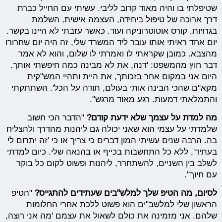
שטיפלתי בו והיה מאוד קרוב לליבי. עשיתי עם החייל כברת
דרך ארוכה של טיפול ביחידה, העצמה אישית, השלמת
בגרויות, קורס אוטוטרוניקה ועוד. כאשר עזבתי לא היינו בקשר.
יום אחד ראיתי אותו עובר ליד המשרד שלי, זה היה יום שחרורו
מהצבא. כמובן שקראתי לו ואמרתי לו שלום, והוא לא אמר
דבר חוץ מהמשפט: 'דנה, את לא מבינה כמה חיפשתי אותך.
היום אני במקום אחר בזכותך, את היית ותהיי המש"קית
מקא"ם שהכי הבינה אותי בעולם, תודה על הכל'. השתתקתי
והתמלאתי דמעות. רגע מאוד מרגש".
מה למדת על עצמך שלא ידעת קודם?
"הדבר הכי חשוב
שלמדתי על עצמי הוא שאני יכולה גם ליהנות מהדרך ולהצליח
בה. הרבה שנים עשיתי המון דברים כי צריך או כי 'זה יתרום לי
בעתיד', ללא כל התחשבות בכייף או בהנאה שלי. כיום למדתי
לשלב בין השניים, להשתחרר, ליהנות ופשוט לקום כל בוקר
עם חיוך".
לסיום, מה הטיפ שלך למלש"בים שעתידים להתגייס?
"הטיפ
הראשון שלי למלשב"ים הוא פשוט ללכת אחרי החלומות
שלהם. אני מזמינה את כולם לשאול את עצמם 'מה אני רוצה,