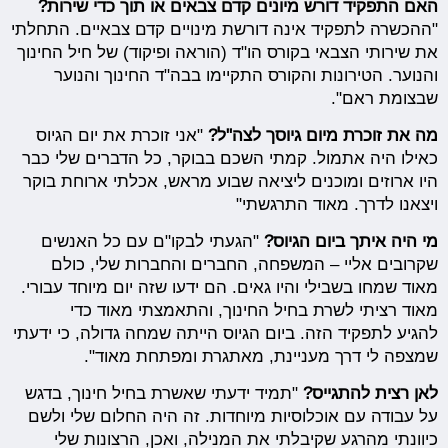
האם התפקיד דורש מיונים קדם צבאים או תוך כדי שירות?
"ההכשרה לתפקיד אינה דורשת מינויים קדם צבאיים. התחלתי
את שירותי הצבאי בקורס הו"ד (הוראה ופיקוד) של חיל החינוך
והנוער. הטירונות והקורס התקיימו בבה"ד החינוך והנוער
שבצומת ראם".
מה את זוכרת מיום גיוסך לצה"ל?
"אני זוכרת את יום הגיוס
כאילו היה אתמול. קמתי השכם בבוקר, כל הדברים שלי כבר
היו ארוזים ומוכנים ליציאה שבוע מראש, אכלתי ארוחת בוקר
ויצאנו לדרך. מאוד התרגשתי"
מי היה איתך ביום הגיוס?
"הגעתי לבקו"ם עם כל האנשים
שקרובים אליי – המשפחה, החברים והחברות שלי, כולם
מאוד שמחו בשבילי והיו גאים. הם ידעו שזה יום מיוחד עבורי.
מאוד רציתי לשרת בחיל החינוך, והתאמצתי מאוד כדי
להגיע לתפקיד הזה. ביום הגיוס הייתה שמחה גדולה, כי ידעתי
שמצפה לי דרך מעניינת, מאתגרת ומפתחת מאוד".
לאן רצית להתגייס?
"תמיד ידעתי שאשרת בחיל חינוך, בדגש
על עבודה עם אוכלוסיות מיוחדות. זה היה החלום שלי ולשם
כיוונתי מהרגע שקיבלתי את המנילה, ואכן, הרצונות שלי