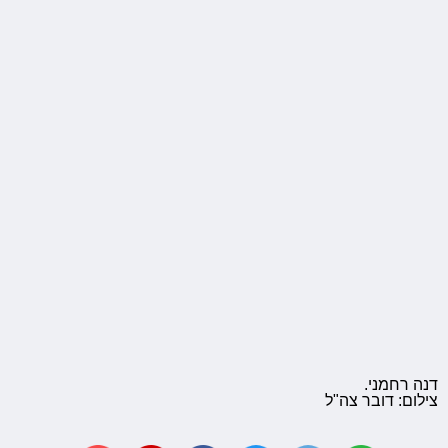
דנה רחמני.
צילום: דובר צה"ל