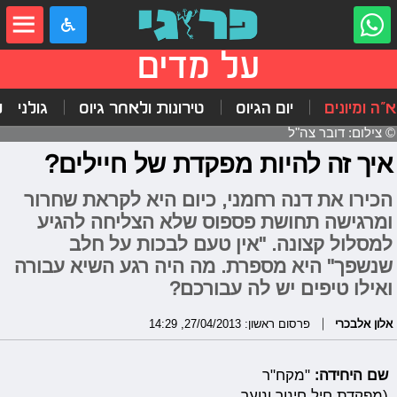
על מדים
"ה ומיונים
יום הגיוס
טירונות ולאחר גיוס
גולני
ל
© צילום: דובר צה"ל
איך זה להיות מפקדת של חיילים?
הכירו את דנה רחמני, כיום היא לקראת שחרור
ומרגישה תחושת פספוס שלא הצליחה להגיע
למסלול קצונה. "אין טעם לבכות על חלב
שנשפך" היא מספרת. מה היה רגע השיא עבורה
ואילו טיפים יש לה עבורכם?
אלון אלבכרי
פרסום ראשון: 27/04/2013, 14:29
שם היחידה:
"מקח"ר
(מפקדת חיל חינוך ונוער