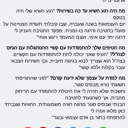
או וטרינריה"
מה היה רגע השיא עד כה בשירות?
"רגע השיא שלי היה
בטקס
יום העצמאות בשנה שעברה, שבו קיבלתי תעודת הצטיינות על
פועלי בחטיבה ודרגה בו-זמנית. מפקד החטיבה העניק לי
דרגה יחד עם אימי, ועצם המעמד ריגש אותי"
מה הטיפים שלך להתמודדות עם קשיי ההסתגלות עם הגיוס
לצה"ל?
"הטיפ שאני יכולה לתת להתמודדות עם הקשיים
בצה"ל הוא שצריך לבוא בגישה חיובית, וכך השירות הצבאי
עובר בקלות וללא קושי"
מה למדת על עצמך שלא ידעת קודם?
"לפני שהתגייסתי
חששתי נורא מבסיס סגור,
וחשבתי שלא תהיה לי את היכולת להתמודד עם הריחוק
מהבית, אך כשהגעתי לחטיבה
הבנתי שבסיס סגור מהווה חוויה משמעותית. החוויות שצברתי
כאן מלאו ועזרו לי
להתפתח בתור בן אדם עצמאי ובוגר"