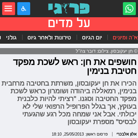
על מדים
"ה ומיונים
יום הגיוס
טירונות ולאחר גיוס
גולני
ל
© חן יעקובסון. צילום: דובר צה"ל
חושפים את חן: ראש לשכת מפקד
חטיבת בנימין
הכירו את חן יעקובסון, משרתת בחטיבה מרחבית
בנימין, רמאללה ביהודה ושומרון כראש לשכת
מפקד החטיבה וסגנו. "רציתי להיות כלבנית
בעוקץ, אך בגלל הפרופיל הרפואי שלי לא
יכולתי. אבל אני שמחה מכל רגע שהגעתי
לבסיס" מספרת יעקובסון
אלון אלבכרי
פרסום ראשון: 25/05/2013, 18:10