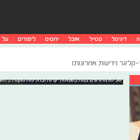
ה
דיגיטל
סטייל
אוכל
יחסים
לימודים
על 
סיוט הפרום: המקובלים ואלו שלא
קליגר (ידיעות אחרונות)
הפרום, נשף הסיום שכובש את התיכונים בישראל, הפך למפגן ר
הקדוש הוא מציאת בן או בת זוג, אבל עבור בני נוער רבים מד
זוג, לא מרגישים בנוח בשמלות יקרות ובחליפות טוקסידו, חש