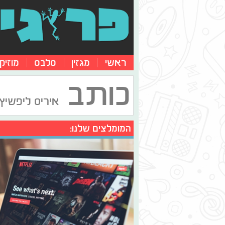
ראשי
מגזין
סלבס
מוזיק
כותב
איריס ליפשיץ-
המומלצים שלנו: