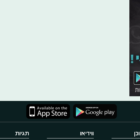
כן
ווידיאו
תגיות