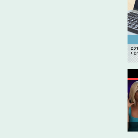
רכם
ם •