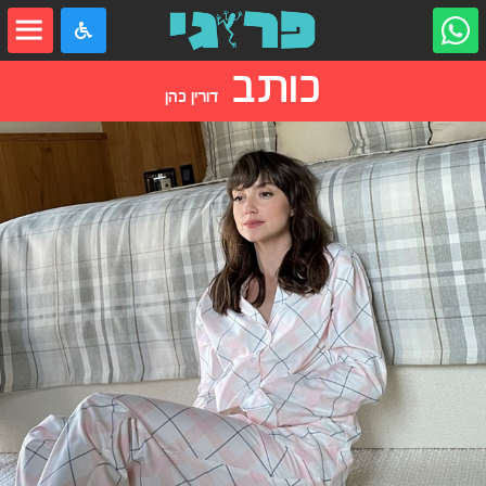
כותב
דורין כהן