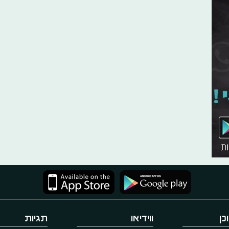
כן
ווידיאו
תגיות