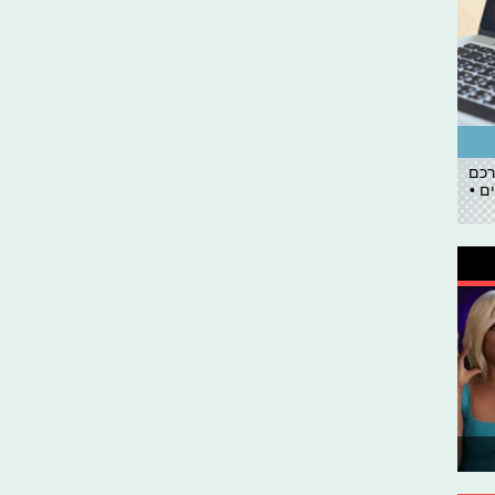
רכם
ם •