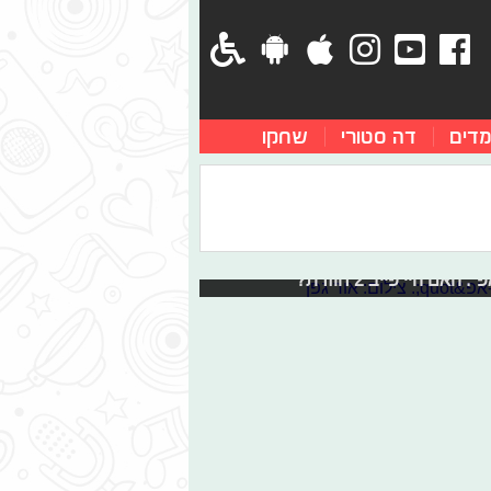
מדים
דה סטורי
שחקו
דניאל מזוז ואיבון וונדימו הם מנצחי
היי פייב 2 חוזרת?