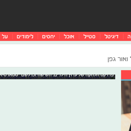
ה
דיגיטל
סטייל
אוכל
יחסים
לימודים
על 
ואור גפן
הכירו את מנצחי פרויקט הלהקה
שירה מרגלית, מירון וויליאמס, ישראל מרמרוש, כפיר פופוביץ, 
פרויקט הלהקה של ערוץ הילדים. השישה זכו לשם "סטארט-אפ". האם 