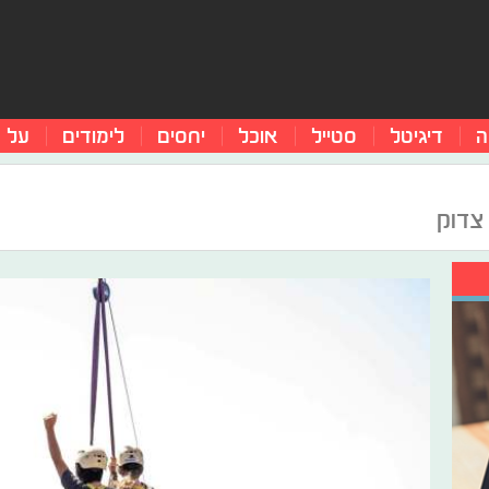
ה
דיגיטל
סטייל
אוכל
יחסים
לימודים
על 
צדוק