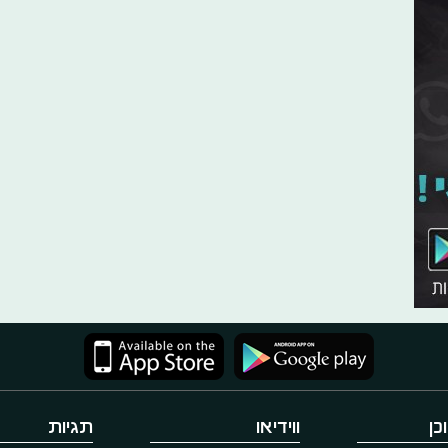
כן
ווידיאו
תגיות