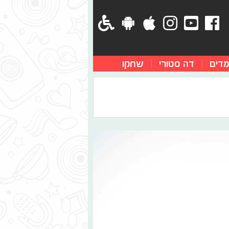
מדים
דה סטורי
שחקו