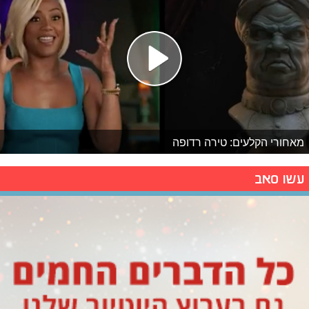
מאחורי הקלעים: טירה רדופה
עשו סאב