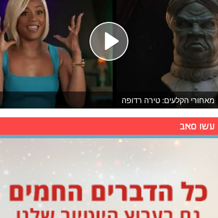
מאחורי הקלעים: טירה רדופה
עשו סאב