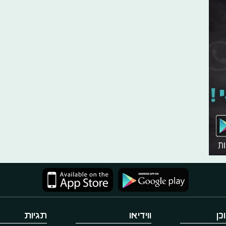
כן
ווידיאו
תגיות