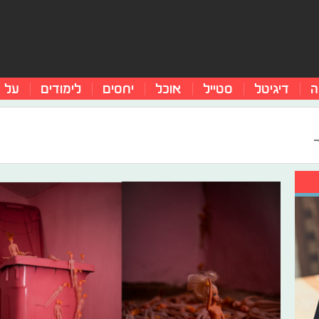
ה
דיגיטל
סטייל
אוכל
יחסים
לימודים
על 