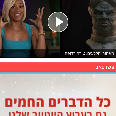
מאחורי הקלעים: טירה רדופה
עשו סאב