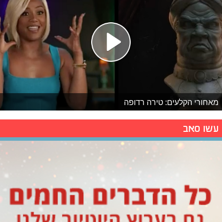
מאחורי הקלעים: טירה רדופה
עשו סאב