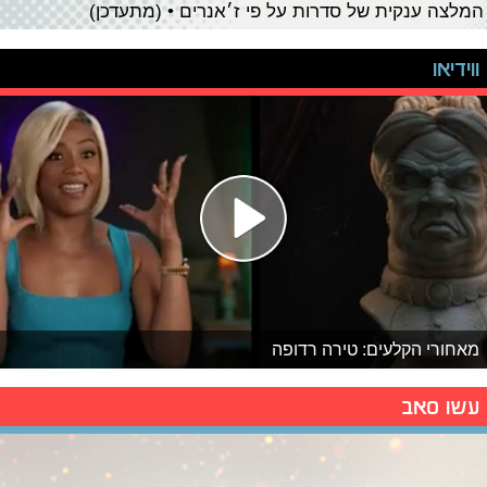
המלצה ענקית של סדרות על פי ז׳אנרים • (מתעדכן)
ווידיאו
מאחורי הקלעים: טירה רדופה
עשו סאב