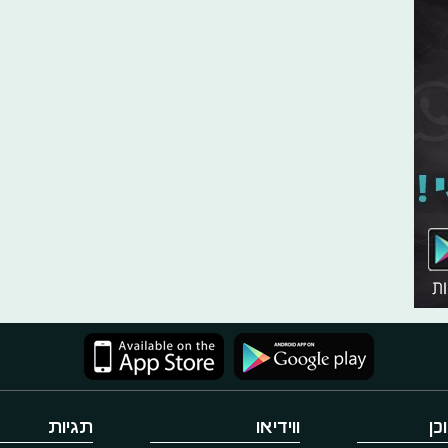
כן
ווידיאו
תגיות