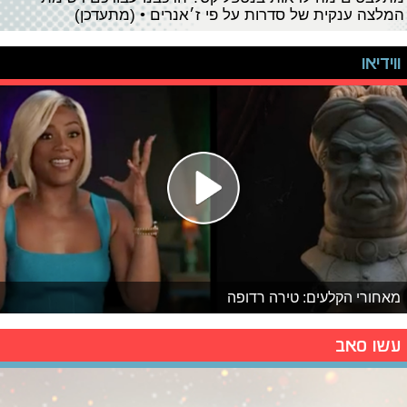
המלצה ענקית של סדרות על פי ז׳אנרים • (מתעדכן)
ווידיאו
מאחורי הקלעים: טירה רדופה
עשו סאב