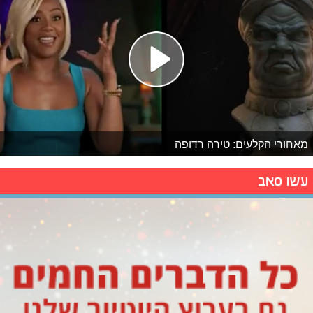
מאחורי הקלעים: טירה רדופה
עשו סאב