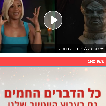
מאחורי הקלעים: טירה רדופה
עשו סאב