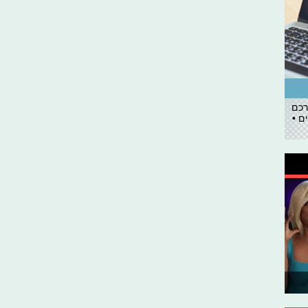
רכם
ם •