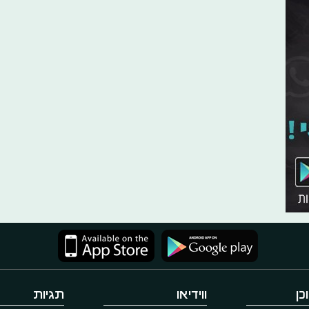
כן
ווידיאו
תגיות