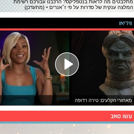
מתלבטים מה לראות בנטפליקס? הרכבנו עבורכם רשימת
המלצה ענקית של סדרות על פי ז׳אנרים • (מתעדכן)
ווידיאו
מאחורי הקלעים: טירה רדופה
עשו סאב