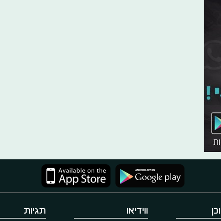
כן
ווידיאו
תגיות