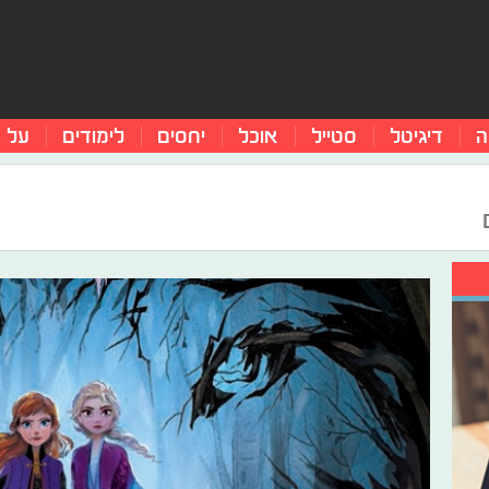
ה
דיגיטל
סטייל
אוכל
יחסים
לימודים
על 