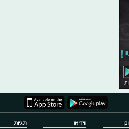
כן
ווידיאו
תגיות