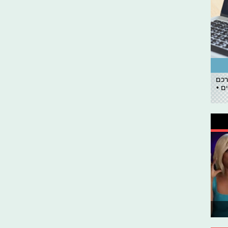
רכם
ם •