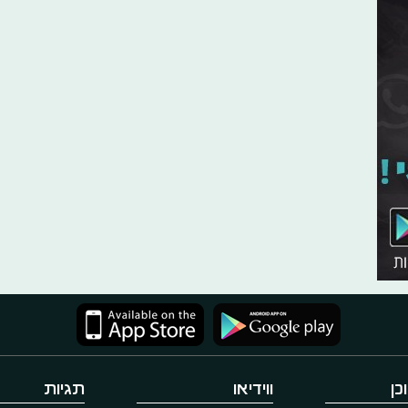
כן
ווידיאו
תגיות