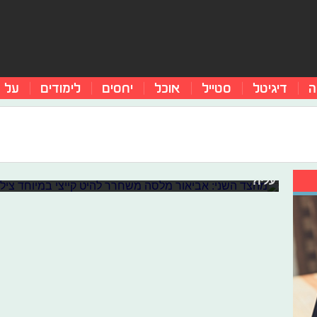
ה
דיגיטל
סטייל
אוכל
יחסים
לימודים
על 
מהצד השני: אביאור מלסה משחרר להיט 
כבר כששחרר את הסינגל הראשון כולנו ידענו שאביאור מלסה 
וכמויות של כישרון הוא כבש את הלבבות של כולנו. היום (ג׳
עליו?