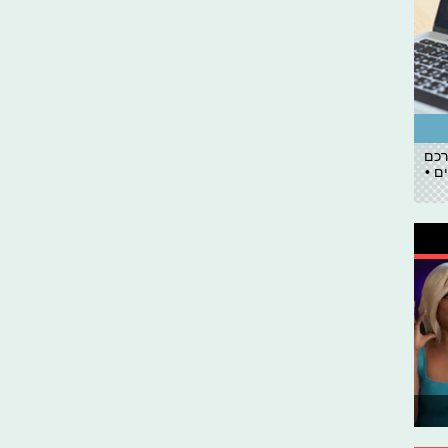
רכם
ם •