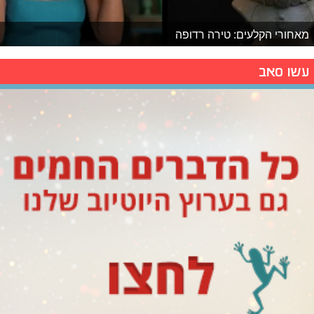
מאחורי הקלעים: טירה רדופה
עשו סאב