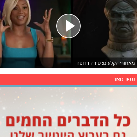
מאחורי הקלעים: טירה רדופה
עשו סאב