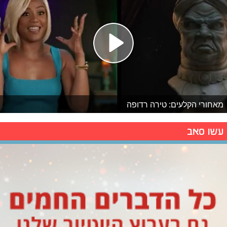
מאחורי הקלעים: טירה רדופה
עשו סאב