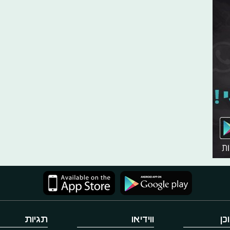
כן
ווידיאו
תגיות