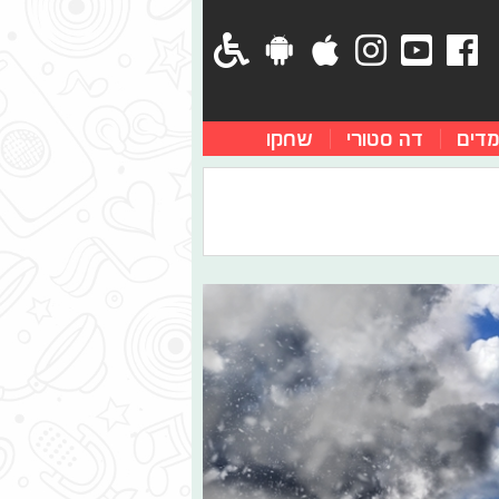
מדים
דה סטורי
שחקו