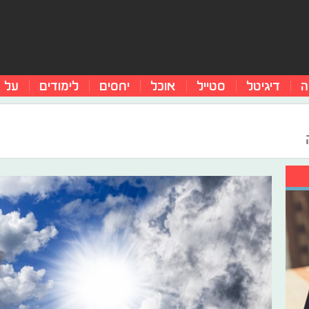
ה
דיגיטל
סטייל
אוכל
יחסים
לימודים
על 