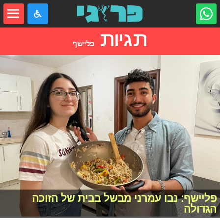
תגיות
פליישף
פליישף: נבו עמרני מבשל בבית של הזוכה
הגדולה