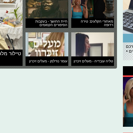
מאחורי הקלעים: טירה
חיית החושך - בעקבות
רדופה
הסיפורים הקסומים
רכם
ם •
טיילור מלכ
טליה עובדיה - מעלים זיכרון
עומר נודלמן - מעלים זיכרון