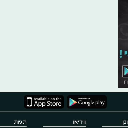
כן
ווידיאו
תגיות