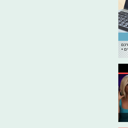
רכם
ם •