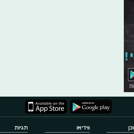
כן
ווידיאו
תגיות